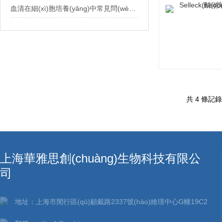
血清在細(xì)胞培養(yǎng)中常見問(wèn)題
共 4 條記錄
上海華雅思創(chuàng)生物科技有限公
司
地址：上海市閔行區(qū)顧戴路2337號(hào)維璟中心G幢19C2