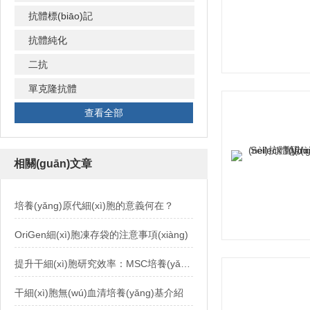
抗體標(biāo)記
抗體純化
二抗
單克隆抗體
查看全部
相關(guān)文章
培養(yǎng)原代細(xì)胞的意義何在？
OriGen細(xì)胞凍存袋的注意事項(xiàng)
提升干細(xì)胞研究效率：MSC培養(yǎng)基的創(chuàng)新技術(shù)與應(yīng)用
干細(xì)胞無(wú)血清培養(yǎng)基介紹